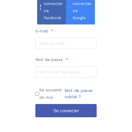
connecter
connecter
via
via
Facebook
Google
E-mail
*
Mot de passe
*
Se souvenir
Mot de passe
oublié ?
de moi
Se connecter