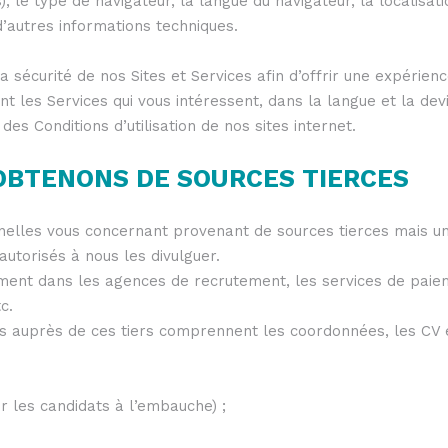
s), le type de navigateur, la langue du navigateur, la localisa
d’autres informations techniques.
la sécurité de nos Sites et Services afin d’offrir une expérien
nt les Services qui vous intéressent, dans la langue et la dev
es Conditions d’utilisation de nos sites internet.
 OBTENONS DE SOURCES TIERCES
lles vous concernant provenant de sources tierces mais uni
utorisés à nous les divulguer.
ent dans les agences de recrutement, les services de paiem
c.
s auprès de ces tiers comprennent les coordonnées, les CV e
r les candidats à l’embauche) ;