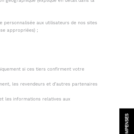
tion géographique (expliqué en détail dans la
ce personnalisée aux utilisateurs de nos sites
ise appropriées) ;
quement si ces tiers confirment votre
ent, les revendeurs et d’autres partenaires
t les informations relatives aux
RÉCOMPENSES