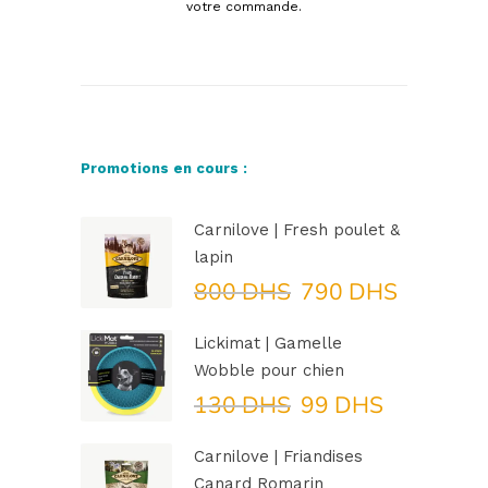
votre commande.
Promotions en cours :
Carnilove | Fresh poulet &
lapin
Le
Le
800
DHS
790
DHS
prix
prix
initial
actuel
Lickimat | Gamelle
était :
est :
Wobble pour chien
800 DHS.
790 DH
Le
Le
130
DHS
99
DHS
prix
prix
initial
actuel
Carnilove | Friandises
était :
est :
Canard Romarin