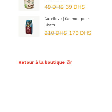
130 DHS.
99 DHS.
Le
Le
49
DHS
39
DHS
prix
prix
initial
actuel
Carnilove | Saumon pour
était :
est :
Chats
49 DHS.
39 DHS.
Le
Le
210
DHS
179
DHS
prix
prix
initial
actuel
était :
est :
210 DHS.
179 DH
Retour à la boutique