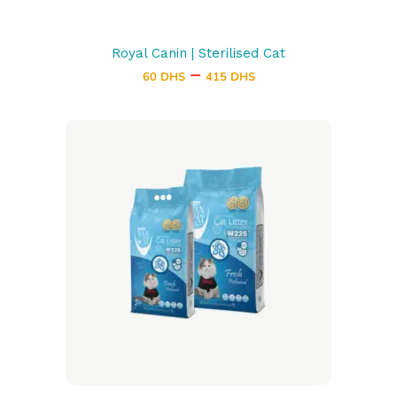
options
peuvent
Royal Canin | Sterilised Cat
être
–
60
DHS
415
DHS
choisies
sur
la
page
du
produit
Ajouter au panier