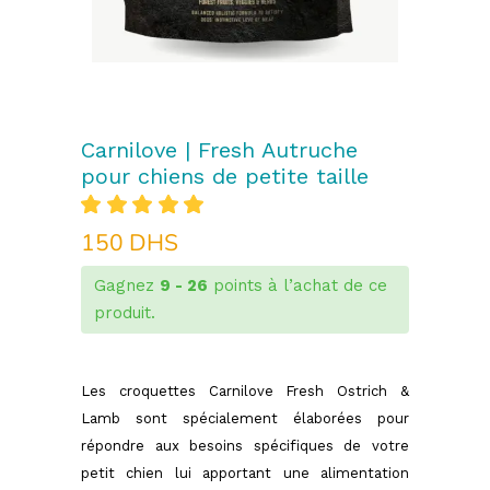
Carnilove | Fresh Autruche
pour chiens de petite taille
Noté
1
5.00
150
DHS
sur 5
basé
sur
Gagnez
9 - 26
points à l’achat de ce
notation
produit.
client
Les croquettes Carnilove Fresh Ostrich &
Lamb sont spécialement élaborées pour
répondre aux besoins spécifiques de votre
petit chien lui apportant une alimentation