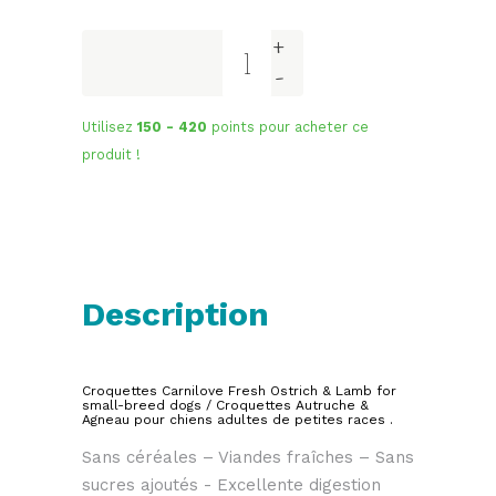
+
Carnilove
-
|
Fresh
Autruche
Utilisez
150 - 420
points pour acheter ce
pour
produit !
chiens
de
petite
taille
quantity
Description
Croquettes Carnilove Fresh Ostrich & Lamb for
small-breed dogs / Croquettes Autruche &
Agneau pour chiens adultes de petites races .
Sans céréales – Viandes fraîches – Sans
sucres ajoutés - Excellente digestion