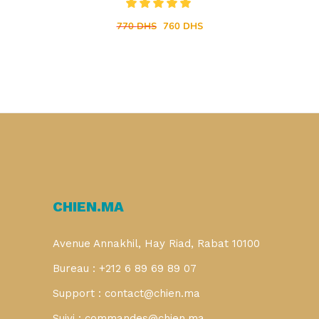
Note
5.00
Le
Le
sur 5
770
DHS
760
DHS
prix
prix
initial
actuel
était :
est :
770 DHS.
760 DHS.
CHIEN.MA
Avenue Annakhil, Hay Riad, Rabat 10100
Bureau : +212 6 89 69 89 07
Support : contact@chien.ma
Suivi : commandes@chien.ma