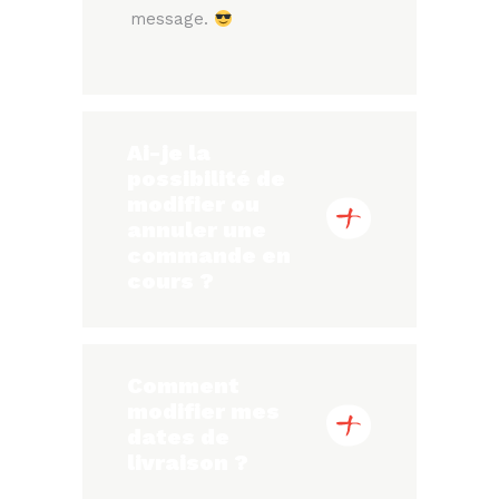
message.
Ai-je la
possibilité de
modifier ou
annuler une
commande en
cours ?
Comment
modifier mes
dates de
livraison ?